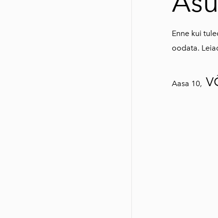
Asu
Enne kui tule
oodata. Leiad
V
Aasa 10,