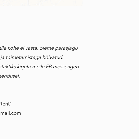
nile kohe ei vasta, oleme parasjagu
ja toimetamistega hõivatud.
taktiks kirjuta meile FB messengeri
hendusel.
 Rent"
gmail.com