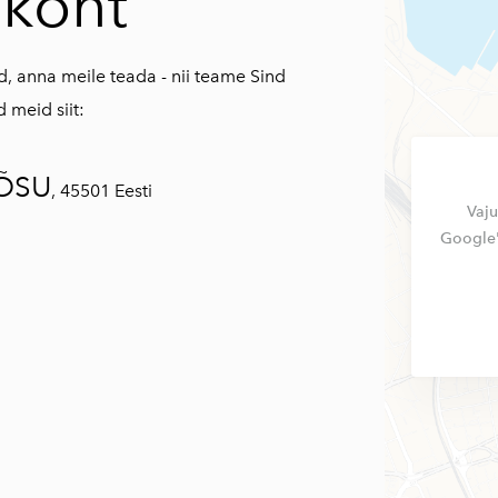
koht
d, anna meile teada - nii teame Sind
 meid siit:
ÕSU
,
45501 Eesti
Vaju
Google