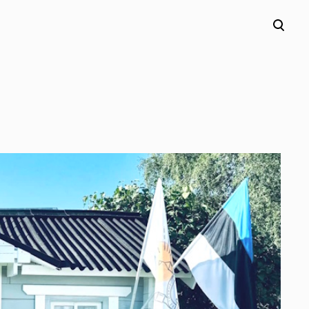
lisati ostukorvi.
Vaata ostukorvi