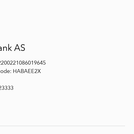
ank AS
2200221086019645
code: HABAEE2X
923333