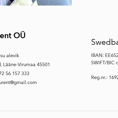
Rent OÜ
Swedb
IBAN: EE65
su alevik
SWIFT/BIC 
d, Lääne-Virumaa 45501
72 56 157 333
Reg.nr.: 16
surent@gmail.com