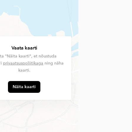
Vaata kaarti
ta "Näita kaarti", et nõustuda
'i
privaatsuspoliitikaga
ning näha
kaarti.
Näita kaarti