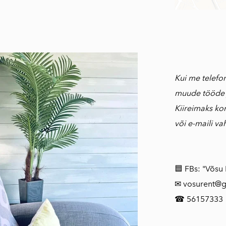
Kui me telefo
muude tööde 
Kiireimaks kon
või e-maili va
🟦 FBs: "Võsu
✉ vosurent@
☎ 56157333