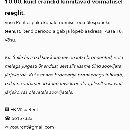
10.00, kuid erandid kinnitavad võimalusel
reeglit.
Võsu Rent ei paku kohaletoomise- ega ülespaneku
teenust. Rendiperiood algab ja lõpeb aadressil Aasa 10,
Võsu.
Kui Sulle huvi pakkuv kuupäev on juba broneeritud, võta
meiega julgesti ühendust, sest siis lisame Sind soovijate
järjekorda. Kui esmane broneerija broneeringu tühistab,
pakume vabanenud kuupäeva kronoloogiliselt vastavalt
järjekorras olevatele soovijatele.
🟦 FB Võsu Rent
☎ 56157333
✉ vosurent@gmail.com