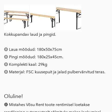
Kokkupandav laud ja pingid.
🟡 Laua mõõdud: 180x50x75cm
🟡 Pingi mõõdud: 180x25x45cm.
🟡 Komplekti kaal: 29kg
🟡 Materjal: FSC kuusepuit ja jalad pulbervärvitud teras.
Oluline!
🔴 Mistahes Võsu Rent toote rentimisel loetakse