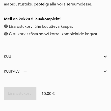
aiapidustusteks, peotelgi alla või siseruumidesse.
Meil on kokku 2 lauakomplekti.
🟣 Lisa ostukorvi ühe kuupäeva kaupa.
🟣 Ostukorvis tõsta soovi korral komplektide kogust.
KUU
KUUPÄEV
Lisa ostukorvi
10,00 €