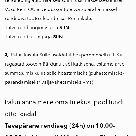
rendileping automaatselt sõlmituks makse laekumisel
Võsu Rent OÜ arvelduskontole või sularaha maksel
renditava toote üleandmisel Rentnikule.
Tutvu renditingimustega
SIIN
Tutvu rendilepinguga
SIIN
🔴 Palun kasuta Sulle usaldatut heaperemehelikult. Kui
tagastad toote määrdunult või katkisena, esitame arve
summas, mis kulus selle heastamiseks (puhastamiseks/
parandamiseks/ väljavahetamiseks vms).
Palun anna meile oma tulekust pool tundi
ette teada!
Tavapärane rendiaeg (24h) on 10.00-