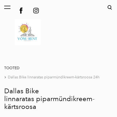
lisati ostukorvi.
Vaata ostukorvi
TOOTED
Dallas Bike linnaratas piparmündikreem-kärtsroosa 24h
Dallas Bike
linnaratas piparmündikreem-
kärtsroosa