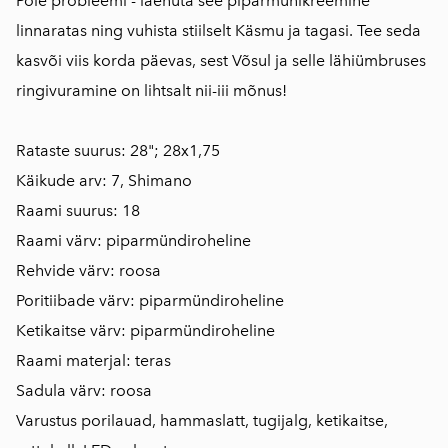
Pole probleemi - laenuta see piparmünikreemine
linnaratas ning vuhista stiilselt Käsmu ja tagasi. Tee seda
kasvõi viis korda päevas, sest Võsul ja selle lähiümbruses
ringivuramine on lihtsalt nii-iii mõnus!
Rataste suurus: 28"; 28x1,75
Käikude arv: 7, Shimano
Raami suurus: 18
Raami värv: piparmündiroheline
Rehvide värv: roosa
Poritiibade värv: piparmündiroheline
Ketikaitse värv: piparmündiroheline
Raami materjal: teras
Sadula värv: roosa
Varustus porilauad, hammaslatt, tugijalg, ketikaitse,