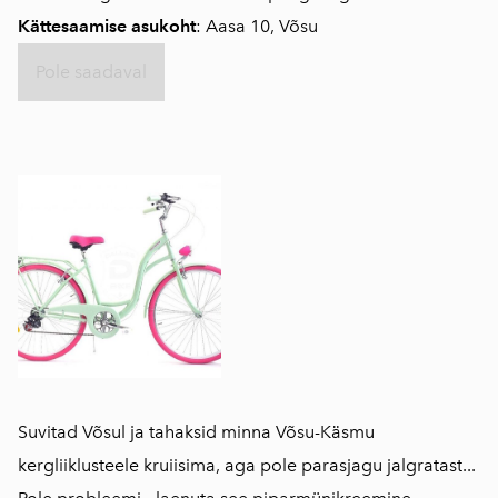
Kättesaamise asukoht
: Aasa 10, Võsu
Pole saadaval
Suvitad Võsul ja tahaksid minna Võsu-Käsmu
kergliiklusteele kruiisima, aga pole parasjagu jalgratast...