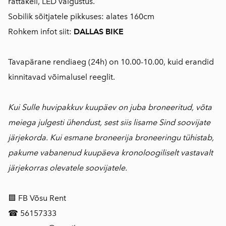
rattakell, LED valgustus.
Sobilik sõitjatele pikkuses: alates 160cm
Rohkem infot siit:
DALLAS BIKE
Tavapärane rendiaeg (24h) on 10.00-10.00, kuid erandid
kinnitavad võimalusel reeglit.
Kui Sulle huvipakkuv kuupäev on juba broneeritud, võta
meiega julgesti ühendust, sest siis lisame Sind soovijate
järjekorda. Kui esmane broneerija broneeringu tühistab,
pakume vabanenud kuupäeva kronoloogiliselt vastavalt
järjekorras olevatele soovijatele.
🟦 FB Võsu Rent
☎ 56157333