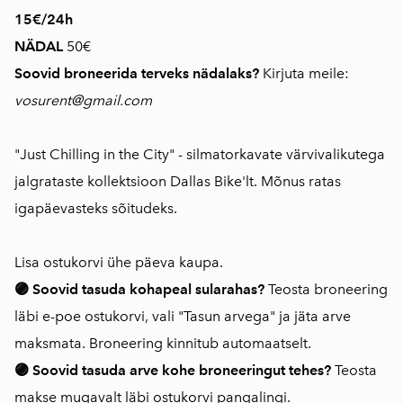
15€/24h
NÄDAL
50€
Soovid broneerida terveks nädalaks?
Kirjuta meile:
vosurent@gmail.com
"Just Chilling in the City" - silmatorkavate värvivalikutega
jalgrataste kollektsioon Dallas Bike'lt. Mõnus ratas
igapäevasteks sõitudeks.
Lisa ostukorvi ühe päeva kaupa.
🟣 Soovid tasuda kohapeal sularahas?
Teosta broneering
läbi e-poe ostukorvi, vali "Tasun arvega" ja jäta arve
maksmata. Broneering kinnitub automaatselt.
🟣 Soovid tasuda arve kohe broneeringut tehes?
Teosta
makse mugavalt läbi ostukorvi pangalingi.